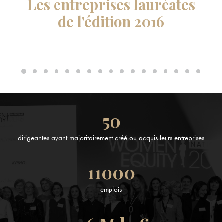
Les entreprises lauréates
de l'édition 2016
e
Christelle
Morançais
Julia
50
Florence
Vulcain
Oliet-
Pontoizeau
dirigeantes ayant majoritairement créé ou acquis leurs entreprises
11000
emplois