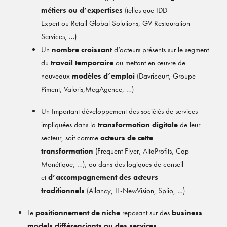
métiers ou d’expertises
(telles que
IDD-
Expert
ou
Retail Global Solutions
,
GV Restauration
Services
, …)
Un
nombre croissant
d’acteurs présents sur le segment
du
travail temporaire
ou mettant en œuvre de
nouveaux
modèles d’emploi
(
Davricourt
,
Groupe
Piment
,
Valoris
,
MegAgence
, …)
Un Important développement des sociétés de services
impliquées dans la
transformation digitale
de leur
secteur, soit comme
acteurs de cette
transformation
(
Frequent Flyer
,
AltaProfits
,
Cap
Monétique
, …), ou dans des logiques de conseil
et
d’accompagnement des acteurs
traditionnels
(
Ailancy
,
IT-NewVision
,
Splio
, …)
Le
positionnement de niche
reposant sur des
business
models
différenciants ou des services