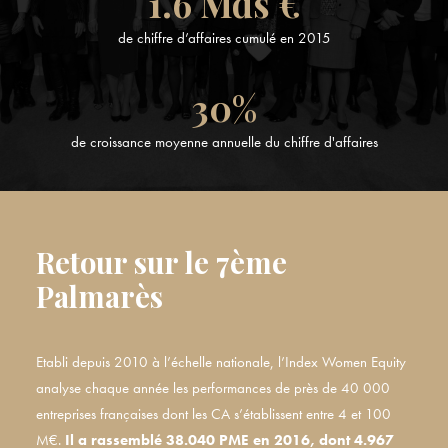
1.6
Mds €
de chiffre d’affaires cumulé en 2015
30
%
de croissance moyenne annuelle du chiffre d'affaires
Retour sur le 7ème
Palmarès
Etabli depuis 2010 à l’échelle nationale, l’Index Women Equity
analyse chaque année les performances de près de 40 000
entreprises françaises dont les CA s’établissent entre 4 et 100
M€.
Il a rassemblé 38.040 PME en 2016, dont 4.967