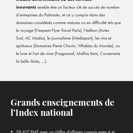
innovants
semble être un facteur clé de succès de nombre
d’entreprises du Palmarès, et ce y compris dans des
domaines considérés comme matures ou en difficulté tels que
le voyage (Frequent Flyer Travel Paris), l’édition (
Actes
Sud
,
AC Media
), le journalisme (
Mediapart
), les vins et
spiritueux (
Domaines Pierre Chavin
,
Whiskies du Monde
), ou
le luxe et l’art de vivre (
Fragonard
,
Malhia Kent
,
Conserverie
la belle-iloise
, …).
Grands enseignements de
l’Index national
38 617 PME avec un chiffre d’affaires compris entre 4 et